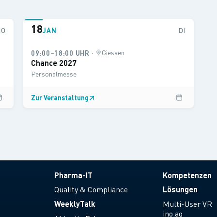
18
MO
JAN
DI
·
Giessen
09:00–18:00 UHR
Chance 2027
Personalmesse
Zur Veranstaltung
↗
Pharma-IT
Kompetenzen
Quality & Compliance
Lösungen
WeeklyTalk
Multi-User VR
ino.ag