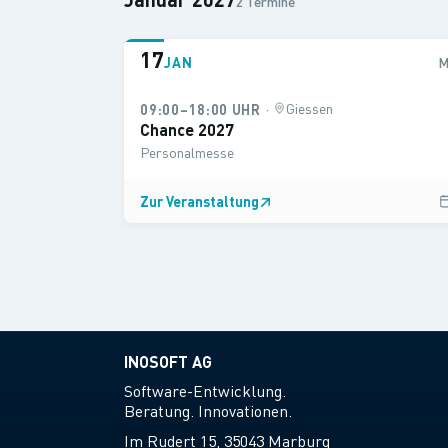
2 Termine
17
JAN
·
Giessen
09:00–18:00 UHR
Chance 2027
Personalmesse
Zur Veranstaltung
↗
INOSOFT AG
Software-Entwicklung.
Beratung. Innovationen.
Im Rudert 15, 35043 Marburg