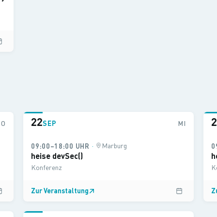
22
2
SO
SEP
MI
·
Marburg
09:00–18:00 UHR
0
heise devSec()
h
Konferenz
K
Zur Veranstaltung
↗
Z