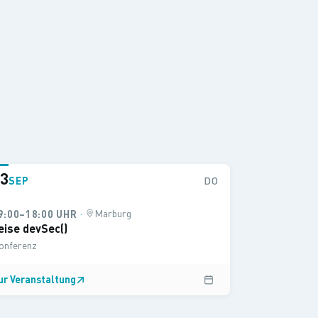
3
SEP
DO
·
Marburg
9:00–18:00 UHR
eise devSec()
onferenz
ur Veranstaltung
↗