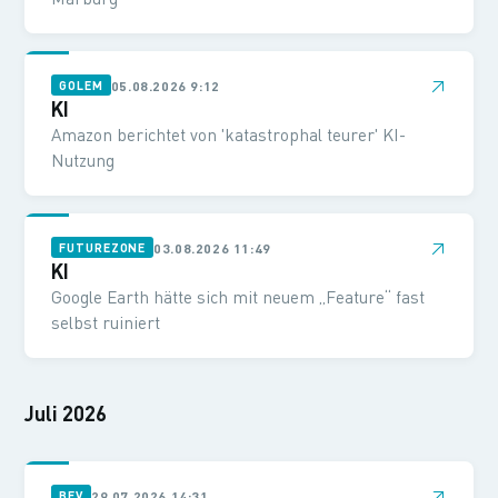
↗
05.08.2026 9:12
GOLEM
KI
Amazon berichtet von 'katastrophal teurer' KI-
Nutzung
↗
03.08.2026 11:49
FUTUREZONE
KI
Google Earth hätte sich mit neuem „Feature“ fast
selbst ruiniert
Juli 2026
↗
29.07.2026 14:31
BFV