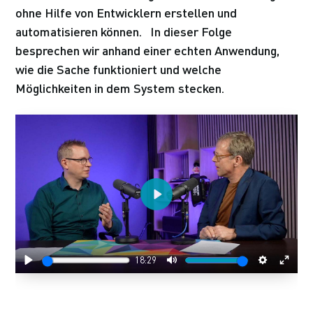
ohne Hilfe von Entwicklern erstellen und
automatisieren können. In dieser Folge
besprechen wir anhand einer echten Anwendung,
wie die Sache funktioniert und welche
Möglichkeiten in dem System stecken.
Play
18:29
Play
Mute
Settings
Enter
fulls